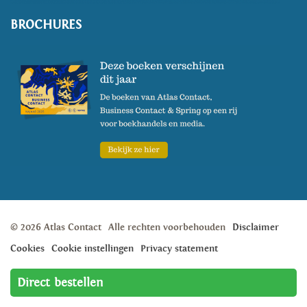
BROCHURES
© 2026 Atlas Contact
Alle rechten voorbehouden
Disclaimer
Cookies
Cookie instellingen
Privacy statement
T:
020 524 98 00
E:
info@atlascontact.nl
Direct bestellen
Weesperstraat 105A, 1018 VN, Amsterdam