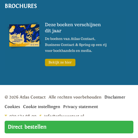
BROCHURES
© 2026 Atlas Contact
Alle rechten voorbehouden
Disclaimer
Cookies
Cookie instellingen
Privacy statement
T:
020 524 98 00
E:
info@atlascontact.nl
Weesperstraat 105A, 1018 VN, Amsterdam
Direct bestellen