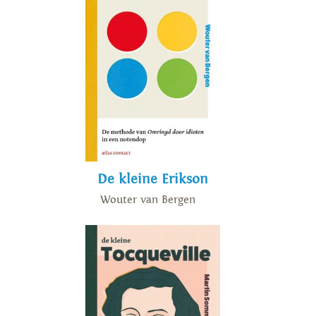
eerste boek
Kapitaal in de 21ste
eeuw
) en
De kleine Piketty 2.
Van Bergen schreef ook
De
robots komen eraan!
en
Banken,
bubbels en bonussen.
De kleine Erikson
Wouter van Bergen