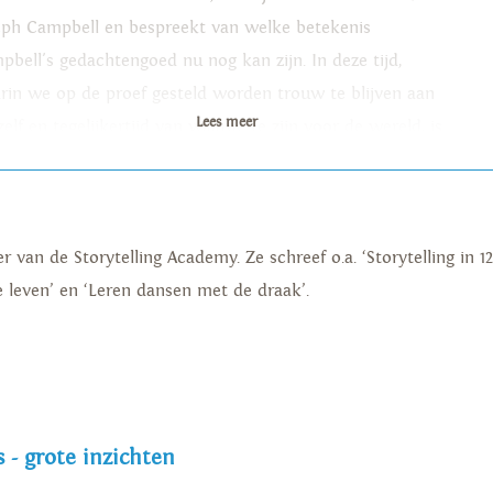
eph Campbell en bespreekt van welke betekenis
pbell's gedachtengoed nu nog kan zijn. In deze tijd,
rin we op de proef gesteld worden trouw te blijven aan
Lees meer
elf en tegelijkertijd van waarde te zijn voor de wereld, is
heldenreis actueler dan ooit.
 van de Storytelling Academy. Ze schreef o.a. ‘Storytelling in 12
je leven’ en ‘Leren dansen met de draak’.
 - grote inzichten