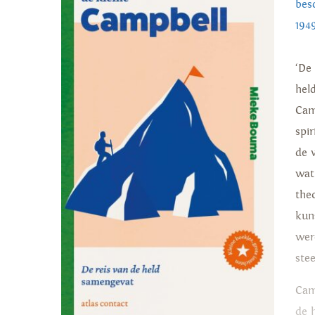
bes
1949
‘De
hel
Cam
spir
de 
wat
theo
kun
were
ste
Cam
de 