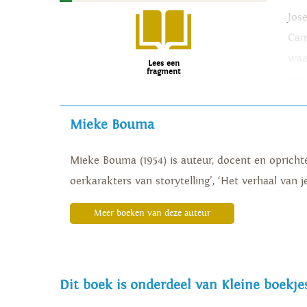
Jos
Cam
waa
Lees een
fragment
onsz
de 
Mieke Bouma
Mieke Bouma (1954) is auteur, docent en oprichter
oerkarakters van storytelling’, ‘Het verhaal van 
Meer boeken van deze auteur
Dit boek is onderdeel van Kleine boekjes