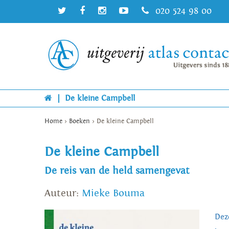
020 524 98 00
|
De kleine Campbell
Home
>
Boeken
>
De kleine Campbell
De kleine Campbell
De reis van de held samengevat
Auteur:
Mieke Bouma
Dez