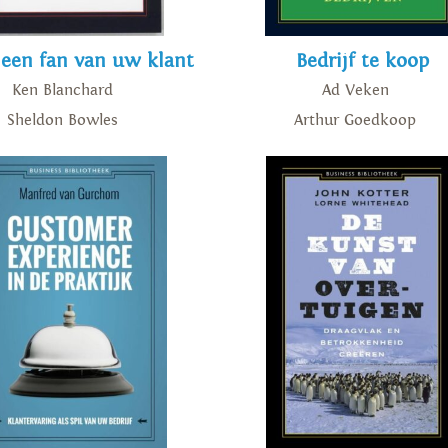
een fan van uw klant
Bedrijf te koop
Ken Blanchard
Ad Veken
Sheldon Bowles
Arthur Goedkoop