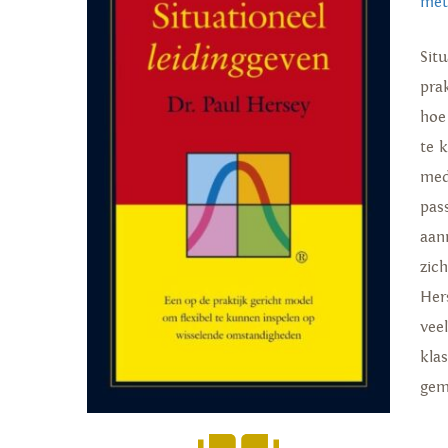
met
Sit
pra
hoe
te 
med
pas
aan
zic
Her
vee
kla
gem