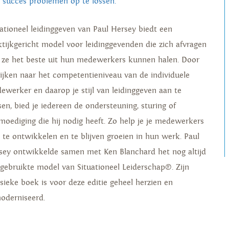
 succes problemen op te lossen.
uationeel leidinggeven van Paul Hersey biedt een
ktijkgericht model voor leidinggevenden die zich afvragen
 ze het beste uit hun medewerkers kunnen halen. Door
kijken naar het competentieniveau van de individuele
ewerker en daarop je stijl van leidinggeven aan te
sen, bied je iedereen de ondersteuning, sturing of
moediging die hij nodig heeft. Zo help je je medewerkers
h te ontwikkelen en te blijven groeien in hun werk. Paul
sey ontwikkelde samen met Ken Blanchard het nog altijd
lgebruikte model van Situationeel Leiderschap®. Zijn
ssieke boek is voor deze editie geheel herzien en
oderniseerd.