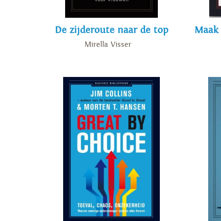
De zijderoute naar de top
Maak 
Mirella Visser