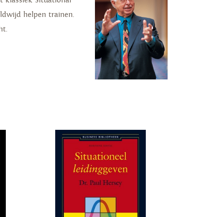
 klassiek Situational
dwijd helpen trainen.
ht.