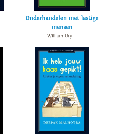
Onderhandelen met lastige
mensen
William Ury