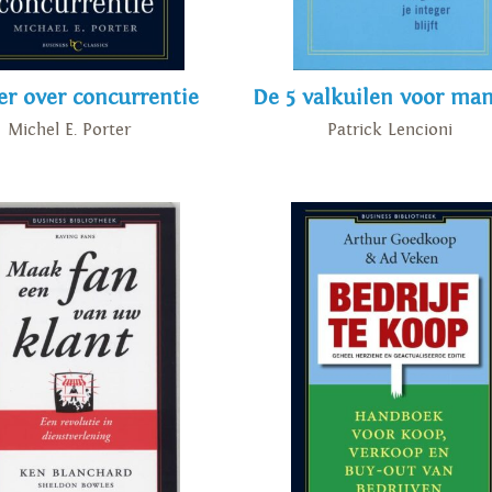
er over concurrentie
De 5 valkuilen voor ma
Michel E. Porter
Patrick Lencioni