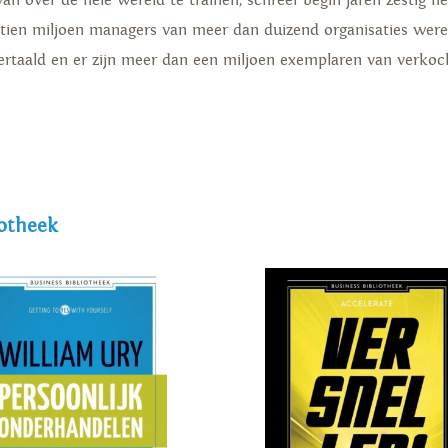
 over de hele wereld te trainen, schreef begin jaren zestig het
tien miljoen managers van meer dan duizend organisaties werel
vertaald en er zijn meer dan een miljoen exemplaren van verkoc
iotheek