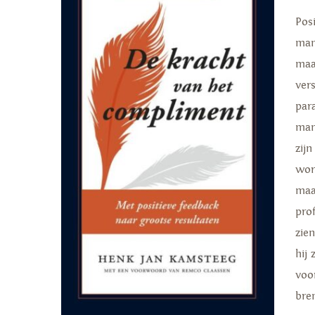
Pos
man
maa
ver
par
man
zij
wor
maa
pro
zie
hij
voo
bre