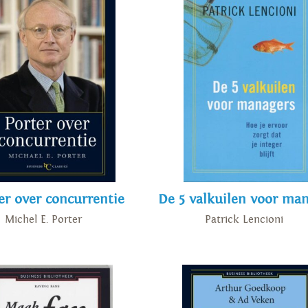
er over concurrentie
De 5 valkuilen voor ma
Michel E. Porter
Patrick Lencioni