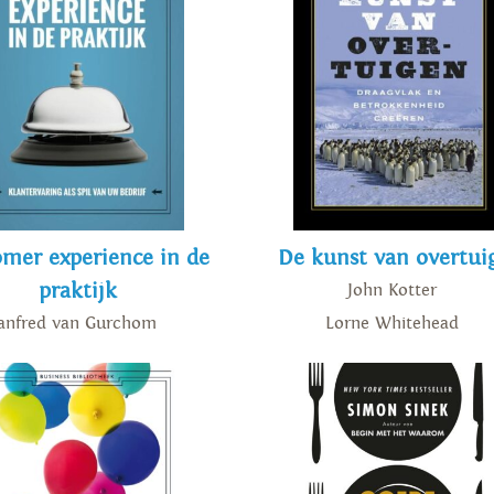
mer experience in de
De kunst van overtui
praktijk
John Kotter
nfred van Gurchom
Lorne Whitehead