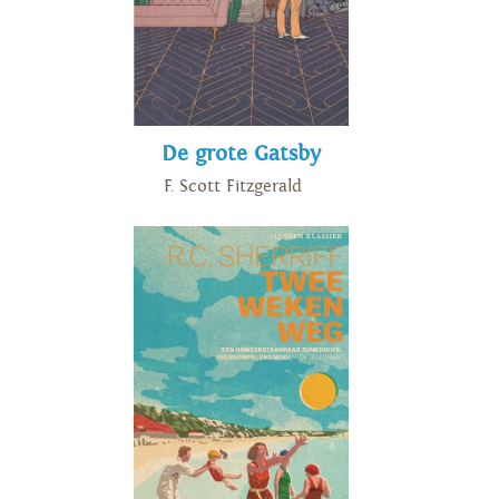
1858 besloten hij en zijn vrouw
dat het beter zou zijn als hun
wegen scheidden. Charles
Dickens werkte aan Edwin
Drood, toen hij getroffen werd
De grote Gatsby
door een beroerte. Hij stierf de
F. Scott Fitzgerald
volgende dag. Hij is begraven in
Westminster Abbey, Londen.