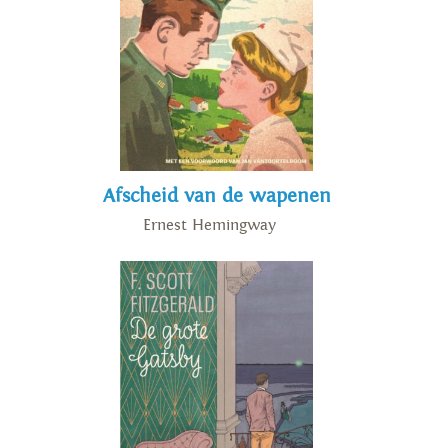
school had afgemaakt, werd
Dickens freelance verslaggever
voor de krant. Hij werkte
keihard en huwde Catherine
Hogarth in april 1836. Zijn eerste
feuilleton, The Pickwick Papers,
was zo'n succes dat er nog vele
Afscheid van de wapenen
zouden volgen. Dickens gaf ook
Ernest Hemingway
lezingen van zijn werk en die
waren immens populair. Het
succes gaf Dickens eindelijk de
mogelijkheid om te reizen en hij
bezocht o.m. Italië, Zwitserland
en Frankrijk. Zijn huwelijk was
echter niet erg gelukkig en in