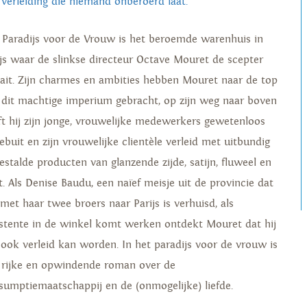
 verleiding die niemand onberoerd laat.
 Paradijs voor de Vrouw is het beroemde warenhuis in
ijs waar de slinkse directeur Octave Mouret de scepter
ait. Zijn charmes en ambities hebben Mouret naar de top
 dit machtige imperium gebracht, op zijn weg naar boven
ft hij zijn jonge, vrouwelijke medewerkers gewetenloos
gebuit en zijn vrouwelijke clientèle verleid met uitbundig
gestalde producten van glanzende zijde, satijn, fluweel en
t. Als Denise Baudu, een naïef meisje uit de provincie dat
 met haar twee broers naar Parijs is verhuisd, als
istente in de winkel komt werken ontdekt Mouret dat hij
f ook verleid kan worden. In het paradijs voor de vrouw is
 rijke en opwindende roman over de
sumptiemaatschappij en de (onmogelijke) liefde.