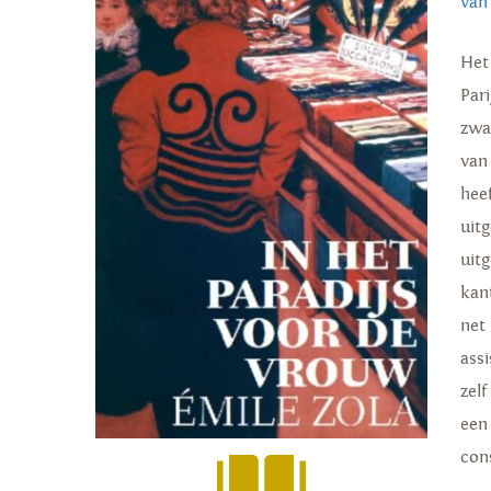
van
Het
Par
zwa
van
hee
uit
uit
kan
net
ass
zel
een
con