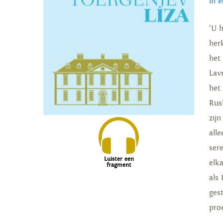
in 
‘U h
her
het
Lav
het
Rus
zij
all
ser
Luister een
elk
fragment
als 
ges
proe