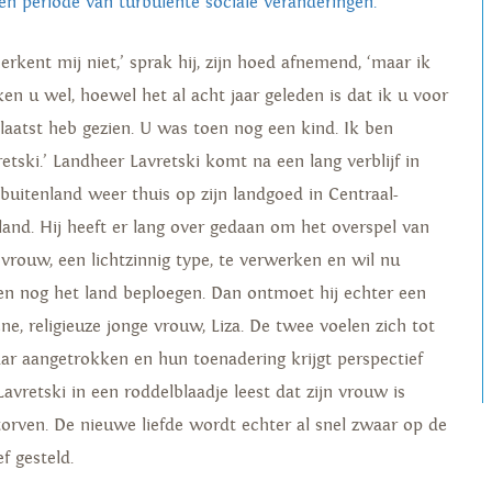
een periode van turbulente sociale veranderingen.
erkent mij niet,’ sprak hij, zijn hoed afnemend, ‘maar ik
ken u wel, hoewel het al acht jaar geleden is dat ik u voor
 laatst heb gezien. U was toen nog een kind. Ik ben
retski.’ Landheer Lavretski komt na een lang verblijf in
 buitenland weer thuis op zijn landgoed in Centraal-
land. Hij heeft er lang over gedaan om het overspel van
n vrouw, een lichtzinnig type, te verwerken en wil nu
een nog het land beploegen. Dan ontmoet hij echter een
ene, religieuze jonge vrouw, Liza. De twee voelen zich tot
aar aangetrokken en hun toenadering krijgt perspectief
Lavretski in een roddelblaadje leest dat zijn vrouw is
torven. De nieuwe liefde wordt echter al snel zwaar op de
f gesteld.