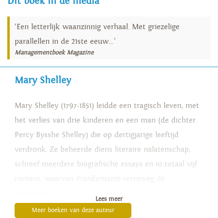
Dit boek in de media
‘Een letterlijk waanzinnig verhaal. Met griezelige
parallellen in de 21ste eeuw…’
Managementboek Magazine
Mary Shelley
Mary Shelley (1797-1851) leidde een tragisch leven, met
het verlies van drie kinderen en een man (de dichter
Percy Bysshe Shelley) die op dertigjarige leeftijd
verdronk. Ze beheerde diens literaire nalatenschap,
schreef meerdere biografische essays en in totaal vijf
romans, waarvan
Frankenstein
verreweg de
beroemdste is.
Lees meer
Meer boeken van deze auteur