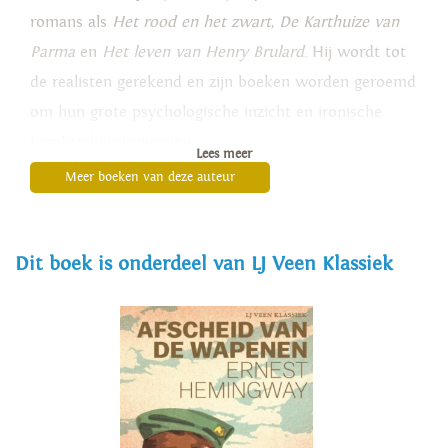
romans als
Het rood en het zwart
,
De Karthuize van
Parma
en
Het leven van Henry Brulard
. Hij wordt tot
de realisten gerekend en zijn boeken worden geroemd
om hun grote psychologische inzicht en ironische
karakterbeschrijvingen.
Lees meer
Meer boeken van deze auteur
Dit boek is onderdeel van LJ Veen Klassiek