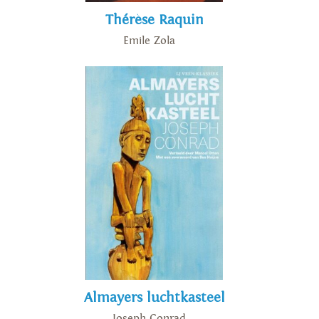
Thérèse Raquin
Emile Zola
Almayers luchtkasteel
Joseph Conrad