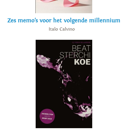
Zes memo’s voor het volgende millennium
Italo Calvino