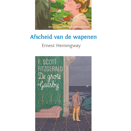
Vervolgens woonde en werkte
hij afwisselend in Oostende,
Amsterdam en Parijs, waar hij
onder armoedige
Afscheid van de wapenen
omstandigheden overleed.
Ernest Hemingway
‘Joseph Roth raakt altijd
meteen aan de kern van een
menselijk wezen. (…) Zijn
karakterbeschrijvingen, zijn
beschrijvingen van situaties en
mensen zijn onovertroffen.
Maar altijd met een soort
eenvoud geschreven dat je
denkt: hoe doet hij het?’ –