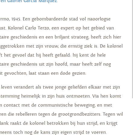
 en Gabriel García Márquez.
ermo, 1945. Een gebombardeerde stad vol naoorlogse
ust. Kolonel Carlo Terzo, een expert op het gebied van
taire geschiedenis en een briljant strateeg, heeft zich hier
uggetrokken met zijn vrouw, die ernstig ziek is. De kolonel
t het gevoel dat hij heeft gefaald: hij kent de hele
taire geschiedenis uit zijn hoofd, maar heeft zelf nog
it gevochten, laat staan een dode gezien.
n leven verandert als twee jonge geliefden elkaar met zijn
stemming heimelijk in zijn huis ontmoeten. Via hen komt
 in contact met de communistische beweging, en met
ren die rebelleren tegen de grootgrondbezitters. Tegen wil
dank raakt de kolonel betrokken bij hun strijd, en krijgt
ineens toch nog de kans zijn eigen strijd te voeren.