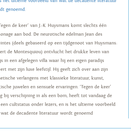
is het ultieme voorbeeld van wat de decadente literatuur
dt genoemd.
‘Tegen de keer’ van J.-K. Huysmans komt slechts één
sonage aan bod. De neurotische edelman Jean des
eintes (deels gebaseerd op een tijdgenoot van Huysmans:
ert de Montesquiou) ontvlucht het drukke leven van
js in een afgelegen villa waar hij een eigen paradijs
ert met zijn luxe leefstijl. Hij geeft zich over aan zijn
hetische verlangens met klassieke literatuur, kunst,
tische juwelen en sensuele ervaringen. ‘Tegen de keer’
eg bij verschijning in als een bom, heeft tot vandaag de
 een cultstatus onder lezers, en is het ultieme voorbeeld
 wat de decadente literatuur wordt genoemd