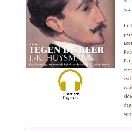
en 
wor
In 
per
Ess
Rob
Pari
creë
est
exo
Luister een
slo
fragment
dag
van