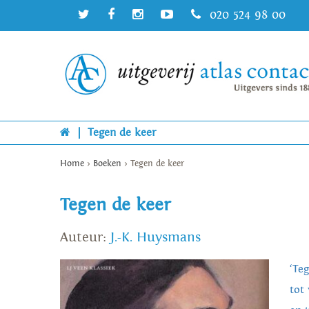
020 524 98 00
|
Tegen de keer
Home
>
Boeken
>
Tegen de keer
Tegen de keer
Auteur:
J.-K. Huysmans
‘Teg
tot