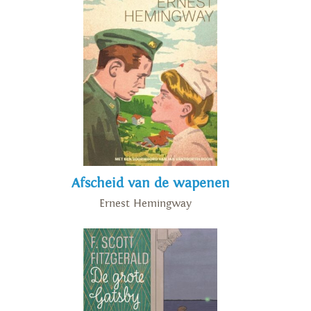
keerde hij terug naar Wenen. In
1920 vestigde hij zich als
journalist in Berlijn, om
Duitsland in januari 1933
voorgoed te verlaten.
Vervolgens woonde en werkte
hij afwisselend in Oostende,
Amsterdam en Parijs, waar hij
onder armoedige
Afscheid van de wapenen
omstandigheden overleed.
Ernest Hemingway
‘Joseph Roth raakt altijd
meteen aan de kern van een
menselijk wezen. (…) Zijn
karakterbeschrijvingen, zijn
beschrijvingen van situaties en