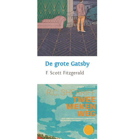
mensen zijn onovertroffen.
Maar altijd met een soort
eenvoud geschreven dat je
denkt: hoe doet hij het?’ –
Tommy Wieringa
De grote Gatsby
F. Scott Fitzgerald