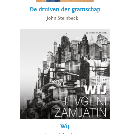
De druiven der gramschap
John Steinbeck
Wij