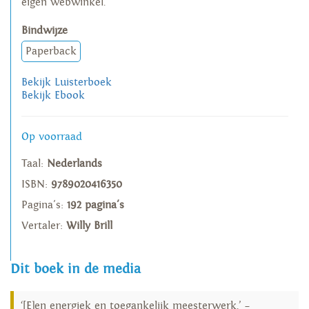
eigen webwinkel.
Bindwijze
Paperback
Bekijk Luisterboek
Bekijk Ebook
Op voorraad
Taal:
Nederlands
ISBN:
9789020416350
Pagina's:
192 pagina's
Vertaler:
Willy Brill
Dit boek in de media
‘[E]en energiek en toegankelijk meesterwerk.’ –