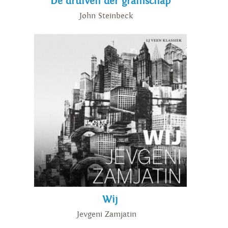
De druiven der gramschap
John Steinbeck
Wij
Jevgeni Zamjatin